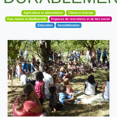
Agriculture et alimentation
Climat et énergie
Eau, nature et biodiversité
Espaces de rencontres et de lien social
Éducation
Sensibilisation