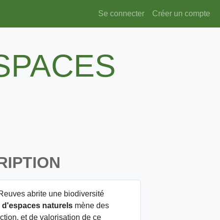
Se connecter
Créer un compte
SPACES
RIPTION
Reuves abrite une biodiversité
 d'espaces naturels
mène des
tion, et de valorisation de ce