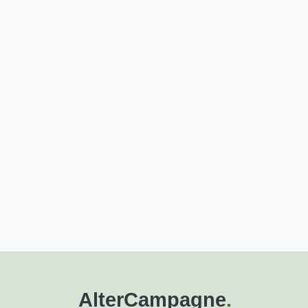
AlterCampagne
.