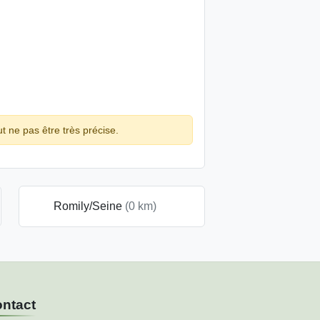
ut ne pas être très précise.
Romily/Seine
(0 km)
ntact