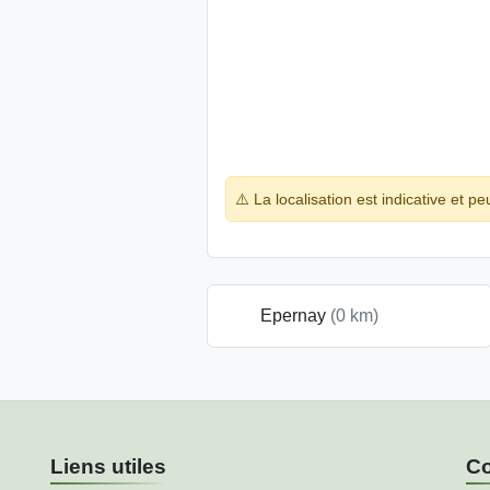
⚠️ La localisation est indicative et pe
Epernay
(0 km)
Liens utiles
Co