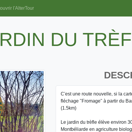
uvrir l'AlterTour
RDIN DU TRÈ
DESC
C'est une route nouvelle, si la car
fléchage "Fromage" à partir du Bar 
(1.5km)
Le jardin du trèfle élève environ 3
Montbéliarde en agriculture biolog