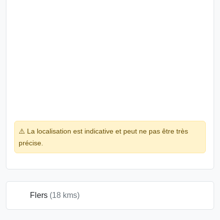
⚠️ La localisation est indicative et peut ne pas être très
précise.
Flers
(18 kms)