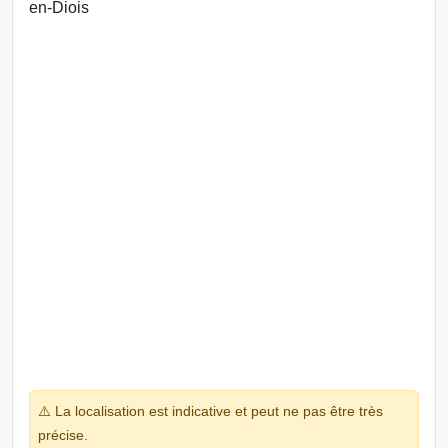
en-Diois
⚠️ La localisation est indicative et peut ne pas être très
précise.