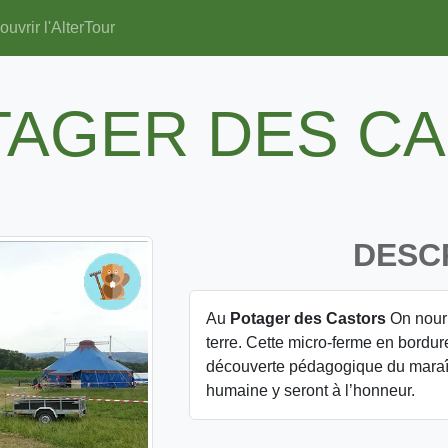
uvrir l'AlterTour
TAGER DES C
DESC
Au
Potager des Castors
On nourr
terre. Cette micro-ferme en bord
découverte pédagogique du maraîc
humaine y seront à l’honneur.