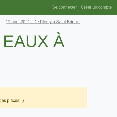
Se connecter
Créer un compte
12 août 2021
- De Plémy à Saint Brieuc
 EAUX À
des places. :)