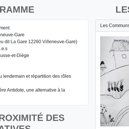
GRAMME
LE
Les Communs 
ement
leneuve-Gare
u dit La Gare 12260 Villeneuve-Gare)
.e.s
ausse-et-Diège
u lendemain et répartition des rôles
re Antidote, une alternative à la
ROXIMITÉ DES
ATIVES