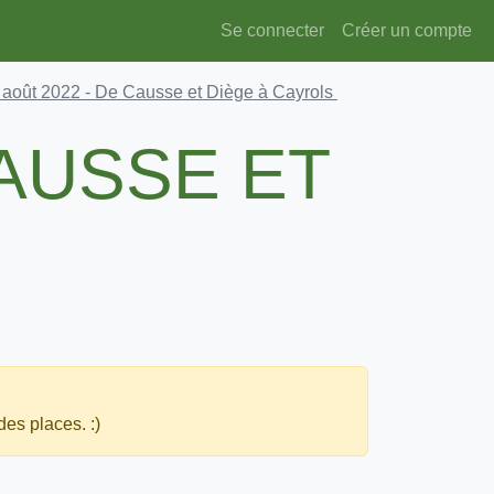
Se connecter
Créer un compte
 août 2022
- De Causse et Diège à Cayrols
CAUSSE ET
des places. :)