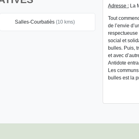
Adresse :
La M
Tout commence
Salles-Courbatiès
(10 kms)
de l’envie d’u
respectueuse d
social et solid
bulles. Puis, t
et avec d’autr
Antidote entra
Les communs d
bulles est la 