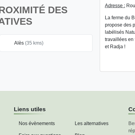
Adresse :
Rou
ROXIMITÉ DES
La ferme du Be
ATIVES
propose des pr
labélisés Natu
travaillées en
Alès
(35 kms)
et Radja !
Liens utiles
Co
Nos évènements
Les alternatives
Be
rép