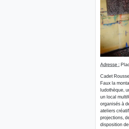
Adresse :
Plac
Cadet Roussel
Faux la montag
ludothèque, un
un local multi
organisés à de
ateliers créati
projections, d
disposition de