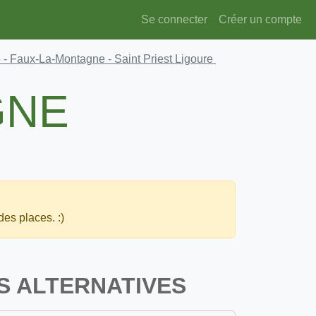
Se connecter
Créer un compte
5
- Faux-La-Montagne - Saint Priest Ligoure
GNE
des places. :)
S ALTERNATIVES