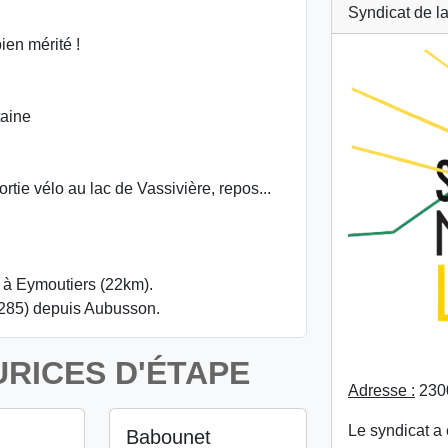
Syndicat de 
ien mérité !
taine
rtie vélo au lac de Vassivière, repos...
st à Eymoutiers (22km).
 285) depuis Aubusson.
RICES D'ÉTAPE
Adresse :
2300
Le syndicat a 
Babounet