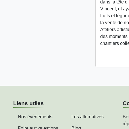
dans la tête d
Vincent, et ay
fruits et légu
la vente de no
Ateliers artis
des moments d
chantiers coll
Liens utiles
Co
Nos évènements
Les alternatives
Be
rép
Foire aux questions
Blog