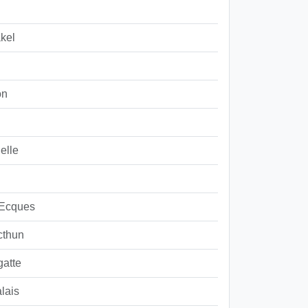
kel
on
elle
 Ecques
cthun
atte
lais