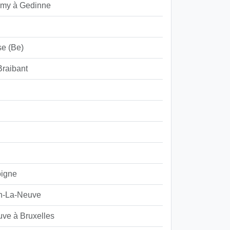
emy à Gedinne
se (Be)
Braibant
oigne
n-La-Neuve
ve à Bruxelles