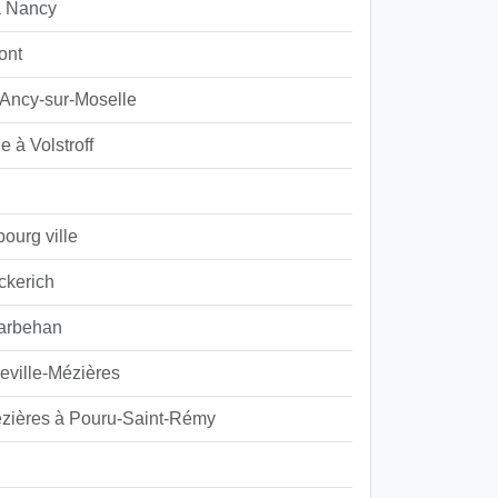
à Nancy
ont
Ancy-sur-Moselle
 à Volstroff
ourg ville
kerich
arbehan
ville-Mézières
ézières à Pouru-Saint-Rémy