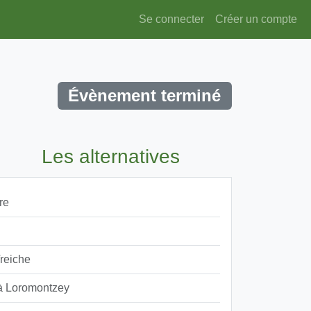
Se connecter
Créer un compte
Évènement terminé
Les alternatives
re
reiche
 à Loromontzey