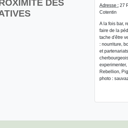
ROXIMITÉ DES
Adresse :
27 R
ATIVES
Cotentin
A la fois bar, 
faire de la pé
tache d'être v
: nourriture, 
et partenariat
cherbourgeois
experimenter, 
Rebellion, Pig
photo : sauva