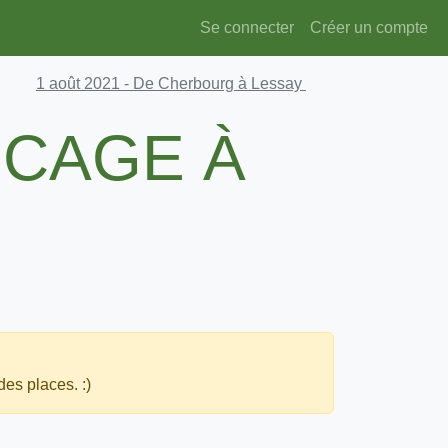
Se connecter
Créer un compte
1 août 2021
- De Cherbourg à Lessay
OCAGE À
des places. :)