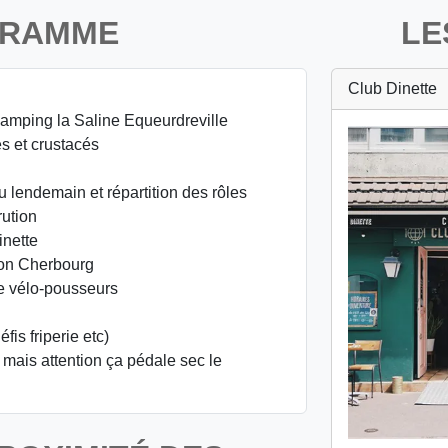
GRAMME
LE
Club Dinette
Camping la Saline Equeurdreville
s et crustacés
u lendemain et répartition des rôles
rution
inette
ion Cherbourg
de vélo-pousseurs
fis friperie etc)
( mais attention ça pédale sec le