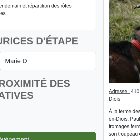
endemain et répartition des rôles
res
RICES D'ÉTAPE
Marie D
ROXIMITÉ DES
Adresse :
410 
ATIVES
Diois
À la ferme d
en-Diois, Pau
fromages fermie
son troupeau e
l'évènement