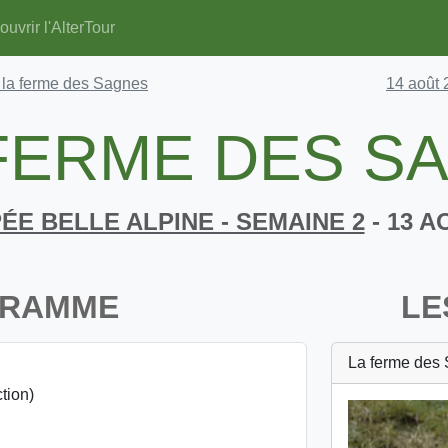
uvrir l'AlterTour
 la ferme des Sagnes
14 août 
 FERME DES S
ÉE BELLE ALPINE - SEMAINE 2
- 13 A
GRAMME
LE
La ferme des
ction)